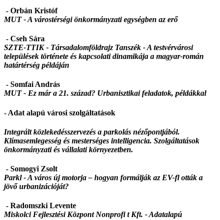
- Orbán Kristóf
MUT -
A várostérségi önkormányzati egységben az erő
- Cseh Sára
SZTE-TTIK - Társadalomföldrajz Tanszék -
A testvérvárosi
települések története és kapcsolati dinamikája a magyar-román
határtérség példáján
- Somfai András
MUT - Ez már a 21. század? Urbanisztikai feladatok, példákkal
- Adat alapú városi szolgáltatások
Integrált közlekedésszervezés a parkolás nézőpontjából.
Klímasemlegesség és mesterséges intelligencia. Szolgáltatások
önkormányzati és vállalati környezetben.
- Somogyi Zsolt
Parkl -
A város új motorja – hogyan formálják az EV-fl ották a
jövő urbanizációját?
- Radomszki Levente
Miskolci Fejlesztési Központ Nonprofi t Kft. -
Adatalapú