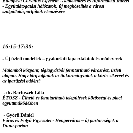
Budapesti Corvinus Egyetem - Adatelemzés és Informatika Intézet
-
Együttlátogatási hálózatok: új megközelítés a városi
szolgáltatásportfóliók elemzésére
16:15-17:30:
- Új üzleti modellek – gyakorlati tapasztalatok és módszerek
Malomból központ, téglagyárból fenntartható városrész, üzleti
alapon. Hogy tárgyaljanak az önkormányzatok a közös sikerért és
az iparűzési adóért?
- dr. Bartuszek Lilla
ÉTOSZ - Élhető és fenntartható települések közösségi és piaci
együttműködésben
- Győrfi Dániel
Város és Folyó Egyesület -
Hengerváros – új partnerségek a
Duna-parton