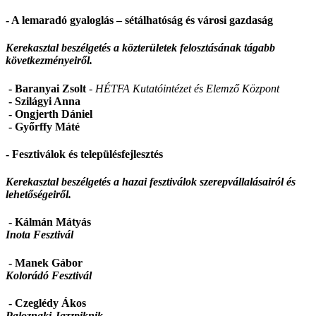
- A lemaradó gyaloglás – sétálhatóság és városi gazdaság
Kerekasztal beszélgetés a közterületek felosztásának tágabb
következményeiről.
- Baranyai Zsolt
- HÉTFA Kutatóintézet és Elemző Központ
- Szilágyi Anna
- Ongjerth Dániel
- Győrffy Máté
- Fesztiválok és településfejlesztés
Kerekasztal beszélgetés a hazai fesztiválok szerepvállalásairól és
lehetőségeiről.
- Kálmán Mátyás
Inota Fesztivál
- Manek Gábor
Kolorádó Fesztivál
- Czeglédy Ákos
Paloznaki Jazzpiknik