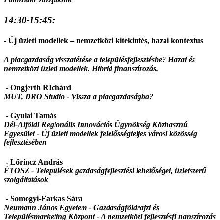
14:30-15:45:
- Új üzleti modellek – nemzetközi kitekintés, hazai kontextus
A piacgazdaság visszatérése a településfejlesztésbe? Hazai és
nemzetközi üzleti modellek. Hibrid finanszírozás.
- Ongjerth RIchárd
MUT, DRO Studio - Vissza a piacgazdaságba?
- Gyulai Tamás
Dél-Alföldi Regionális Innovációs Ügynökség Közhasznú
Egyesület - Új üzleti modellek felelősségteljes városi közösség
fejlesztésében
- Lőrincz András
ÉTOSZ -
Települések gazdaságfejlesztési lehetőségei, üzletszerű
szolgáltatások
- Somogyi-Farkas Sára
Neumann János Egyetem - Gazdaságföldrajzi és
Településmarketing Központ - A nemzetközi fejlesztésfi nanszírozás