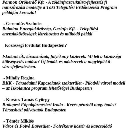
Pannon Örökerdő Kft. -
A zöldinfrastruktúra-fejlesztés fi
nanszírozási modellje a Töki Települési Erdőkezelési Program
példáján keresztül
- Gerendás Szabolcs
Bábolna Energiaközösség, Gerinfo Kft. -
Települési
energiaközösségek létrehozása és működő példái
- Közösségi fordulat Budapesten?
Iskolautcák, társasházak, folyékony közterek. Mi lett a közösségi
költségvetés hatása? Új témák és módszerek a nagyléptékű
városfejlesztésben.
- Mihály Regina
BKK - Társadalmi Kapcsolatok szakterület -
Pilotból városi modell
– az Iskolautca program lehetőségei Budapesten
- Kovács Tamás György
Budapest Főpolgármesteri Iroda -
Kevés pénzből nagy hatás?
Társasházi pályázatok Budapesten
- Tömör Miklós
Város és Folyó Egyesület - Folyékony köztér és kapcsolódó