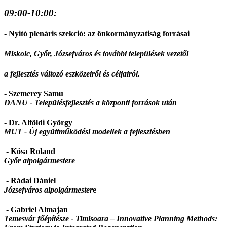
09:00-10:00:
- Nyitó plenáris szekció: az önkormányzatiság forrása
i
Miskolc, Győr, Józsefváros és további települések vezetői
a fejlesztés változó eszközeiről és céljairól.
- Szemerey Samu
DANU -
Településfejlesztés a központi források után
- Dr. Alföldi György
MUT -
Új együttműködési modellek a fejlesztésben
- Kósa Roland
Győr alpolgármestere
- Rádai Dániel
Józsefváros alpolgármester
e
- Gabriel Almajan
Temesvár főépítésze -
Timisoara – Innovative Planning Methods: