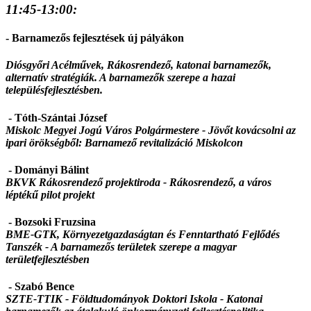
11:45-13:00:
- Barnamezős fejlesztések új pályákon
Diósgyőri Acélművek, Rákosrendező, katonai barnamezők,
alternatív stratégiák. A barnamezők szerepe a hazai
településfejlesztésben.
- Tóth-Szántai József
Miskolc Megyei Jogú Város Polgármestere - Jövőt kovácsolni az
ipari örökségből: Barnamező revitalizáció Miskolcon
- Dományi Bálint
BKVK Rákosrendező projektiroda - Rákosrendező, a város
léptékű pilot projekt
- Bozsoki Fruzsina
BME-GTK, Környezetgazdaságtan és Fenntartható Fejlődés
Tanszék - A barnamezős területek szerepe a magyar
területfejlesztésben
- Szabó Bence
SZTE-TTIK - Földtudományok Doktori Iskola - Katonai