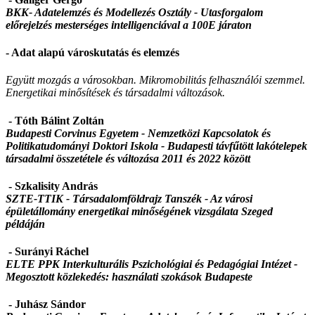
BKK- Adatelemzés és Modellezés Osztály -
Utasforgalom
előrejelzés mesterséges intelligenciával a 100E járaton
- Adat alapú városkutatás és elemzés
Együtt mozgás a városokban. Mikromobilitás felhasználói szemmel.
Energetikai minősítések és társadalmi változások.
- Tóth Bálint Zoltán
Budapesti Corvinus Egyetem - Nemzetközi Kapcsolatok és
Politikatudományi Doktori Iskola - Budapesti távfűtött lakótelepek
társadalmi összetétele és változása 2011 és 2022 között
- Szkalisity András
SZTE-TTIK - Társadalomföldrajz Tanszék -
Az városi
épületállomány energetikai minőségének vizsgálata Szeged
példáján
- Surányi Ráchel
ELTE PPK Interkulturális Pszichológiai és Pedagógiai Intézet -
Megosztott közlekedés: használati szokások Budapeste
- Juhász Sándor