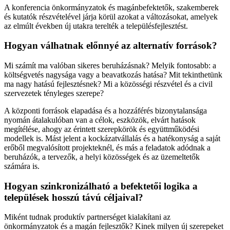
A konferencia önkormányzatok és magánbefektetők, szakemberek
és kutatók részvételével járja körül azokat a változásokat, amelyek
az elmúlt években új utakra terelték a településfejlesztést.
Hogyan válhatnak előnnyé az alternatív források?
Mi számít ma valóban sikeres beruházásnak? Melyik fontosabb: a
költségvetés nagysága vagy a beavatkozás hatása? Mit tekinthetünk
ma nagy hatású fejlesztésnek? Mi a közösségi részvétel és a civil
szervezetek tényleges szerepe?
A központi források elapadása és a hozzáférés bizonytalansága
nyomán átalakulóban van a célok, eszközök, elvárt hatások
megítélése, ahogy az érintett szerepkörök és együttműködési
modellek is. Mást jelent a kockázatvállalás és a hatékonyság a saját
erőből megvalósított projekteknél, és más a feladatok adódnak a
beruházók, a tervezők, a helyi közösségek és az üzemeltetők
számára is.
Hogyan szinkronizálható a befektetői logika a
települések hosszú távú céljaival?
Miként tudnak produktív partnerséget kialakítani az
önkormányzatok és a magán fejlesztők? Kinek milyen új szerepeket