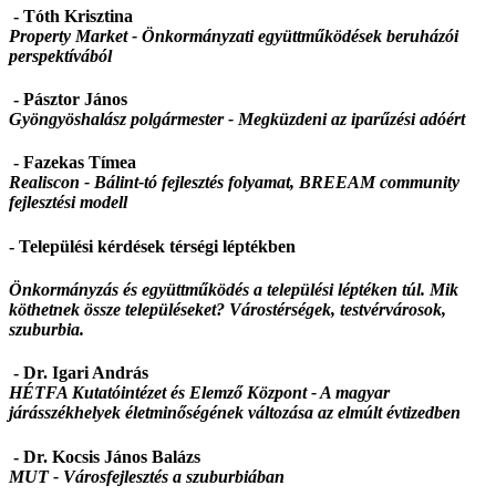
- Tóth Krisztina
Property Market -
Önkormányzati együttműködések beruházói
perspektívából
- Pásztor János
Gyöngyöshalász polgármester -
Megküzdeni az iparűzési adóért
- Fazekas Tímea
Realiscon - Bálint-tó fejlesztés folyamat, BREEAM community
fejlesztési modell
- Települési kérdések térségi léptékben
Önkormányzás és együttműködés a települési léptéken túl. Mik
köthetnek össze településeket? Várostérségek, testvérvárosok,
szuburbia.
- Dr. Igari András
HÉTFA Kutatóintézet és Elemző Központ -
A magyar
járásszékhelyek életminőségének változása az elmúlt évtizedben
- Dr. Kocsis János Balázs
MUT -
Városfejlesztés a szuburbiában