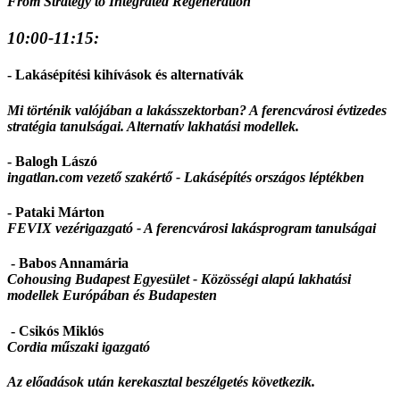
From Strategy to Integrated Regeneration
10:00-11:15:
- Lakásépítési kihívások és alternatívák
Mi történik valójában a lakásszektorban? A ferencvárosi évtizedes
stratégia tanulságai. Alternatív lakhatási modellek.
- Balogh Lászó
ingatlan.com vezető szakértő -
Lakásépítés országos léptékben
- Pataki Márton
FEVIX vezérigazgató -
A ferencvárosi lakásprogram tanulságai
- Babos Annamária
Cohousing Budapest Egyesület -
Közösségi alapú lakhatási
modellek Európában és Budapesten
- Csikós Miklós
Cordia műszaki igazgató
Az előadások után kerekasztal beszélgetés következik.