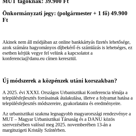
MUT tagoknak: 39.900 Ft
Önkormányzati jegy: (polgármester + 1 fő) 49.900
Ft
Akinek nem áll módjában az online bankkártyás fizetés lehetősége,
azok számára hagyományos díjbekérő és számlázás is lehetséges, ez
esetben kérjük vegye fel velünk a kapcsolatot a
konferencia@danu.eu címen keresztül.
Új módszerek a közpénzek utáni korszakban?
A 2025. évi XXXI. Országos Urbanisztikai Konferencia témája a
településfejlesztés forrásainak átalakulása, illetve a folyamat hatása a
településfejlesztés módszereire, gyakorlataira és eredményeire.
Az urbanisztikai szakma legnagyobb magyarországi rendezvénye a
MUT – Magyar Urbanisztikai Társaság és a DANU közös
szervezésében valósul meg 2025. novemberében 13-án a
margitszigeti Kristály Színtérben.