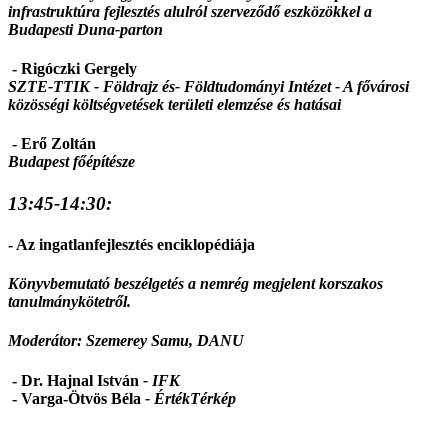
infrastruktúra fejlesztés alulról szerveződő eszközökkel a
Budapesti Duna-parton
- Rigóczki Gergely
SZTE-TTIK - Földrajz és- Földtudományi Intézet -
A fővárosi
közösségi költségvetések területi elemzése és hatásai
- Erő Zoltán
Budapest főépítésze
13:45-14:30:
- Az ingatlanfejlesztés enciklopédiája
Könyvbemutató beszélgetés a nemrég megjelent korszakos
tanulmánykötetről.
Moderátor: Szemerey Samu, DANU
- Dr. Hajnal István
- IFK
- Varga-Ötvös Béla
-
ÉrtékTérkép