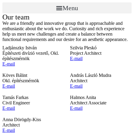
Menu
Our team
We are a friendly and innovative group that is approachable and
enthusiastic about the work we do. Curiosity and rich experience
help us meet new challenges and create a balance between
functional requirements and our desire for an aesthetic appearance.
Ladjánszky István
Szilvia Pleskó
Építészeti divízió vezető, Okl.
Project Architect
építészmérnök
E-mail
E-mail
Köves Bálint
András László Mudra
Okl. építészmérnök
Architect
E-mail
E-mail
Tamás Farkas
Halmos Anita
Civil Engineer
Architect Associate
E-mail
E-mail
Anna Dörögdy-Kiss
Architect
E-mail