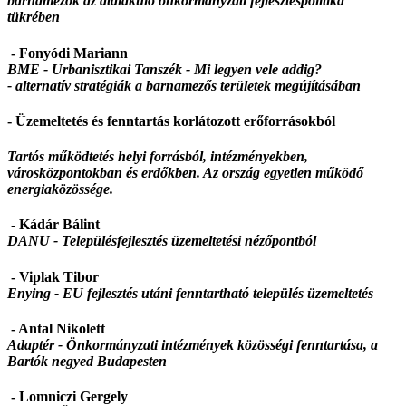
barnamezők az átalakuló önkormányzati fejlesztéspolitika
tükrében
- Fonyódi Mariann
BME - Urbanisztikai Tanszék - Mi legyen vele addig?
- alternatív stratégiák a barnamezős területek megújításában
- Üzemeltetés és fenntartás korlátozott erőforrásokból
Tartós működtetés helyi forrásból, intézményekben,
városközpontokban és erdőkben. Az ország egyetlen működő
energiaközössége.
- Kádár Bálint
DANU -
Településfejlesztés üzemeltetési nézőpontból
- Viplak Tibor
Enying -
EU fejlesztés utáni fenntartható település üzemeltetés
- Antal Nikolett
Adaptér - Önkormányzati intézmények közösségi fenntartása, a
Bartók negyed Budapesten
- Lomniczi Gergely