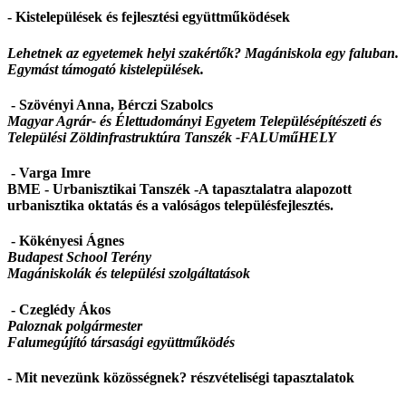
- Kistelepülések és fejlesztési együttműködések
Lehetnek az egyetemek helyi szakértők? Magániskola egy faluban.
Egymást támogató kistelepülések.
- Szövényi Anna, Bérczi Szabolcs
Magyar Agrár- és Élettudományi Egyetem Településépítészeti és
Települési Zöldinfrastruktúra Tanszék -
FALUműHELY
- Varga Imre
BME - Urbanisztikai Tanszék -A tapasztalatra alapozott
urbanisztika oktatás és a valóságos településfejlesztés.
- Kökényesi Ágnes
Budapest School Terény
Magániskolák és települési szolgáltatások
- Czeglédy Ákos
Paloznak polgármester
Falumegújító társasági együttműködés
- Mit nevezünk közösségnek? részvételiségi tapasztalatok