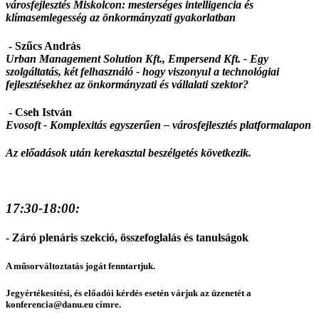
városfejlesztés Miskolcon: mesterséges intelligencia és
klímasemlegesség az önkormányzati gyakorlatban
- Szűcs András
Urban Management Solution Kft., Empersend Kft. - Egy
szolgáltatás, két felhasználó - hogy viszonyul a technológiai
fejlesztésekhez az önkormányzati és vállalati szektor?
- Cseh István
Evosoft -
Komplexitás egyszerűen – városfejlesztés platformalapon
Az előadások után kerekasztal beszélgetés következik.
17:30-18:00:
- Záró plenáris szekció, összefoglalás és tanulságok
A műsorváltoztatás jogát fenntartjuk.
Jegyértékesítési, és előadói kérdés esetén várjuk az üzenetét a
konferencia@danu.eu címre.