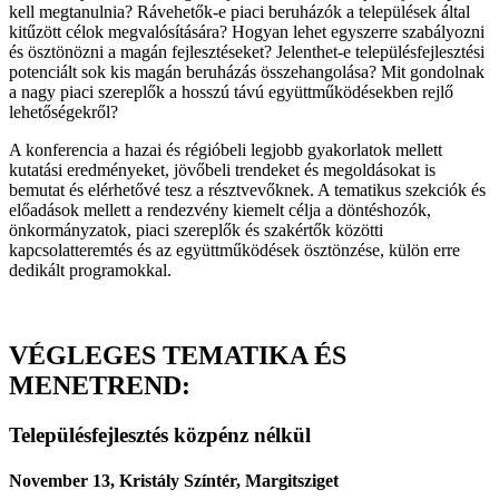
kell megtanulnia? Rávehetők-e piaci beruházók a települések által
kitűzött célok megvalósítására? Hogyan lehet egyszerre szabályozni
és ösztönözni a magán fejlesztéseket? Jelenthet-e településfejlesztési
potenciált sok kis magán beruházás összehangolása? Mit gondolnak
a nagy piaci szereplők a hosszú távú együttműködésekben rejlő
lehetőségekről?
A konferencia a hazai és régióbeli legjobb gyakorlatok mellett
kutatási eredményeket, jövőbeli trendeket és megoldásokat is
bemutat és elérhetővé tesz a résztvevőknek. A tematikus szekciók és
előadások mellett a rendezvény kiemelt célja a döntéshozók,
önkormányzatok, piaci szereplők és szakértők közötti
kapcsolatteremtés és az együttműködések ösztönzése, külön erre
dedikált programokkal.
VÉGLEGES TEMATIKA ÉS
MENETREND:
Településfejlesztés közpénz nélkül
November 13, Kristály Színtér, Margitsziget