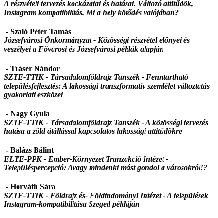
A részvételi tervezés kockázatai és hatásai. Változó attitűdök,
Instagram kompatibilitás. Mi a hely kötődés valójában?
- Szaló Péter Tamás
Józsefvárosi Önkormányzat -
Közösségi részvétel előnyei és
veszélyei a Fővárosi és Józsefvárosi példák alapján
- Tráser Nándor
SZTE-TTIK - Társadalomföldrajz Tanszék -
Fenntartható
településfejlesztés: A lakossági transzformatív szemlélet változtatás
gyakorlati eszközei
- Nagy Gyula
SZTE-TTIK - Társadalomföldrajz Tanszék -
A közösségi tervezés
hatása a zöld átállással kapcsolatos lakossági attitűdökre
- Balázs Bálint
ELTE-PPK - Ember-Környezet Tranzakció Intézet -
Településpercepció: Avagy mindenki mást gondol a városokról!?
- Horváth Sára
SZTE-TTIK - Földrajz és- Földtudományi Intézet - A települések
Instagram-kompatibilitása Szeged példáján