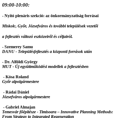
09:00-10:00:
- Nyitó plenáris szekció: az önkormányzatiság forrása
i
Miskolc, Győr, Józsefváros és további települések vezetői
a fejlesztés változó eszközeiről és céljairól.
- Szemerey Samu
DANU -
Településfejlesztés a központi források után
- Dr. Alföldi György
MUT -
Új együttműködési modellek a fejlesztésben
- Kósa Roland
Győr alpolgármestere
- Rádai Dániel
Józsefváros alpolgármester
e
- Gabriel Almajan
Temesvár főépítésze -
Timisoara – Innovative Planning Methods:
From Strategy to Integrated Regeneration