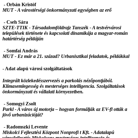
- Orbán Kristóf
MUT -
A várostérségi önkormányzati egységben az erő
- Cseh Sára
SZTE-TTIK - Társadalomföldrajz Tanszék -
A testvérvárosi
települések története és kapcsolati dinamikája a magyar-román
határtérség példáján
- Somfai András
MUT - Ez már a 21. század? Urbanisztikai feladatok, példákkal
- Adat alapú városi szolgáltatások
Integrált közlekedésszervezés a parkolás nézőpontjából.
Klímasemlegesség és mesterséges intelligencia. Szolgáltatások
önkormányzati és vállalati környezetben.
- Somogyi Zsolt
Parkl -
A város új motorja – hogyan formálják az EV-fl ották a
jövő urbanizációját?
- Radomszki Levente
Miskolci Fejlesztési Központ Nonprofi t Kft. -
Adatalapú
városfejlesztés Miskolcon: mesterséges intelligencia és