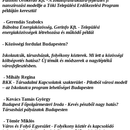
Pannon Örökerdő Kft. -
A zöldinfrastruktúra-fejlesztés fi
nanszírozási modellje a Töki Települési Erdőkezelési Program
példáján keresztül
- Gerendás Szabolcs
Bábolna Energiaközösség, Gerinfo Kft. -
Települési
energiaközösségek létrehozása és működő példái
- Közösségi fordulat Budapesten?
Iskolautcák, társasházak, folyékony közterek. Mi lett a közösségi
költségvetés hatása? Új témák és módszerek a nagyléptékű
városfejlesztésben.
- Mihály Regina
BKK - Társadalmi Kapcsolatok szakterület -
Pilotból városi modell
– az Iskolautca program lehetőségei Budapesten
- Kovács Tamás György
Budapest Főpolgármesteri Iroda -
Kevés pénzből nagy hatás?
Társasházi pályázatok Budapesten
- Tömör Miklós
Város és Folyó Egyesület - Folyékony köztér és kapcsolódó