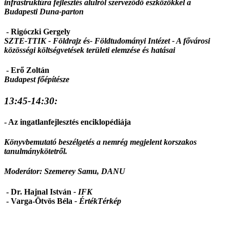
infrastruktúra fejlesztés alulról szerveződő eszközökkel a
Budapesti Duna-parton
- Rigóczki Gergely
SZTE-TTIK - Földrajz és- Földtudományi Intézet -
A fővárosi
közösségi költségvetések területi elemzése és hatásai
- Erő Zoltán
Budapest főépítésze
13:45-14:30:
- Az ingatlanfejlesztés enciklopédiája
Könyvbemutató beszélgetés a nemrég megjelent korszakos
tanulmánykötetről.
Moderátor: Szemerey Samu, DANU
- Dr. Hajnal István
- IFK
- Varga-Ötvös Béla
-
ÉrtékTérkép