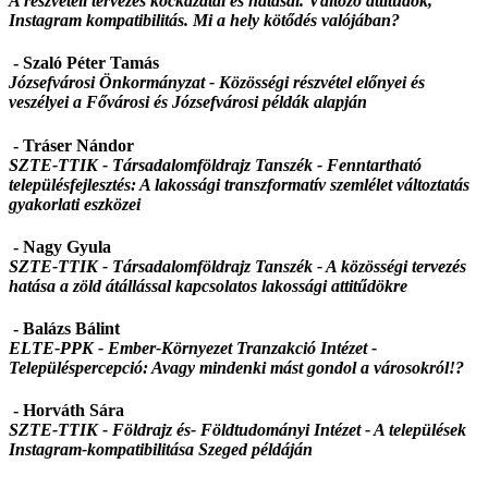
A részvételi tervezés kockázatai és hatásai. Változó attitűdök,
Instagram kompatibilitás. Mi a hely kötődés valójában?
- Szaló Péter Tamás
Józsefvárosi Önkormányzat -
Közösségi részvétel előnyei és
veszélyei a Fővárosi és Józsefvárosi példák alapján
- Tráser Nándor
SZTE-TTIK - Társadalomföldrajz Tanszék -
Fenntartható
településfejlesztés: A lakossági transzformatív szemlélet változtatás
gyakorlati eszközei
- Nagy Gyula
SZTE-TTIK - Társadalomföldrajz Tanszék -
A közösségi tervezés
hatása a zöld átállással kapcsolatos lakossági attitűdökre
- Balázs Bálint
ELTE-PPK - Ember-Környezet Tranzakció Intézet -
Településpercepció: Avagy mindenki mást gondol a városokról!?
- Horváth Sára
SZTE-TTIK - Földrajz és- Földtudományi Intézet - A települések
Instagram-kompatibilitása Szeged példáján