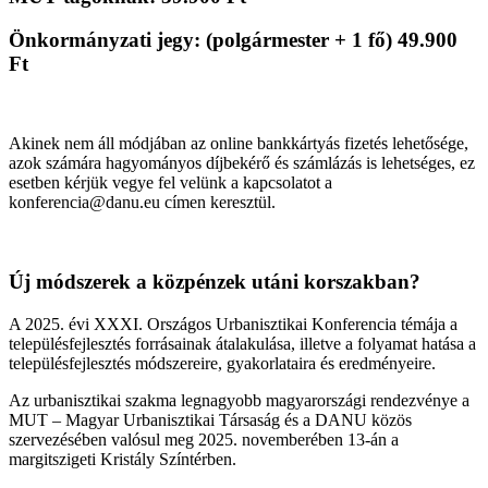
Önkormányzati jegy: (polgármester + 1 fő) 49.900
Ft
Akinek nem áll módjában az online bankkártyás fizetés lehetősége,
azok számára hagyományos díjbekérő és számlázás is lehetséges, ez
esetben kérjük vegye fel velünk a kapcsolatot a
konferencia@danu.eu címen keresztül.
Új módszerek a közpénzek utáni korszakban?
A 2025. évi XXXI. Országos Urbanisztikai Konferencia témája a
településfejlesztés forrásainak átalakulása, illetve a folyamat hatása a
településfejlesztés módszereire, gyakorlataira és eredményeire.
Az urbanisztikai szakma legnagyobb magyarországi rendezvénye a
MUT – Magyar Urbanisztikai Társaság és a DANU közös
szervezésében valósul meg 2025. novemberében 13-án a
margitszigeti Kristály Színtérben.