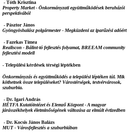
- Tóth Krisztina
Property Market -
Önkormányzati együttműködések beruházói
perspektívából
- Pásztor János
Gyöngyöshalász polgármester -
Megküzdeni az iparűzési adóért
- Fazekas Tímea
Realiscon - Bálint-tó fejlesztés folyamat, BREEAM community
fejlesztési modell
- Települési kérdések térségi léptékben
Önkormányzás és együttműködés a települési léptéken túl. Mik
köthetnek össze településeket? Várostérségek, testvérvárosok,
szuburbia.
- Dr. Igari András
HÉTFA Kutatóintézet és Elemző Központ -
A magyar
járásszékhelyek életminőségének változása az elmúlt évtizedben
- Dr. Kocsis János Balázs
MUT -
Városfejlesztés a szuburbiában