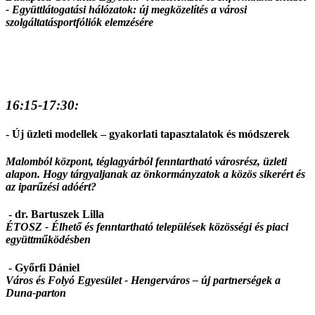
-
Együttlátogatási hálózatok: új megközelítés a városi
szolgáltatásportfóliók elemzésére
16:15-17:30:
- Új üzleti modellek – gyakorlati tapasztalatok és módszerek
Malomból központ, téglagyárból fenntartható városrész, üzleti
alapon. Hogy tárgyaljanak az önkormányzatok a közös sikerért és
az iparűzési adóért?
- dr. Bartuszek Lilla
ÉTOSZ - Élhető és fenntartható települések közösségi és piaci
együttműködésben
- Győrfi Dániel
Város és Folyó Egyesület -
Hengerváros – új partnerségek a
Duna-parton