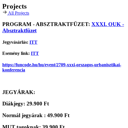
Projects
All Projects
PROGRAM - ABSZTRAKTFÜZET:
XXXI. OUK -
Absztraktfüzet
Jegyvásárlás:
ITT
Esemény link:
ITT
https://funcode.hu/hu/event/2709-xxxi-orszagos-urbanisztikai-
konferencia
JEGYÁRAK:
Diákjegy: 29.900 Ft
Normál jegyárak : 49.900 Ft
MUT tagoknak: 39.900 Ft