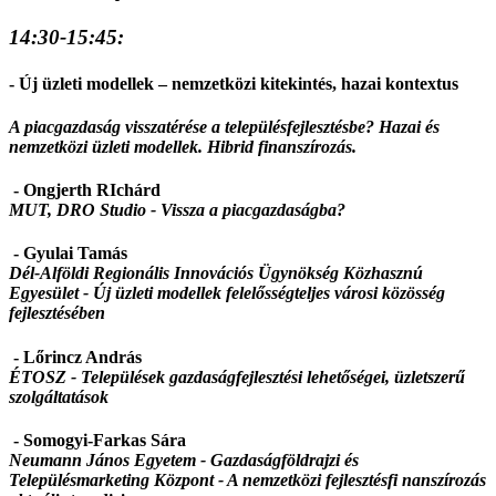
14:30-15:45:
- Új üzleti modellek – nemzetközi kitekintés, hazai kontextus
A piacgazdaság visszatérése a településfejlesztésbe? Hazai és
nemzetközi üzleti modellek. Hibrid finanszírozás.
- Ongjerth RIchárd
MUT, DRO Studio - Vissza a piacgazdaságba?
- Gyulai Tamás
Dél-Alföldi Regionális Innovációs Ügynökség Közhasznú
Egyesület - Új üzleti modellek felelősségteljes városi közösség
fejlesztésében
- Lőrincz András
ÉTOSZ -
Települések gazdaságfejlesztési lehetőségei, üzletszerű
szolgáltatások
- Somogyi-Farkas Sára
Neumann János Egyetem - Gazdaságföldrajzi és
Településmarketing Központ - A nemzetközi fejlesztésfi nanszírozás