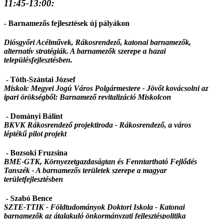
11:45-13:00:
- Barnamezős fejlesztések új pályákon
Diósgyőri Acélművek, Rákosrendező, katonai barnamezők,
alternatív stratégiák. A barnamezők szerepe a hazai
településfejlesztésben.
- Tóth-Szántai József
Miskolc Megyei Jogú Város Polgármestere - Jövőt kovácsolni az
ipari örökségből: Barnamező revitalizáció Miskolcon
- Dományi Bálint
BKVK Rákosrendező projektiroda - Rákosrendező, a város
léptékű pilot projekt
- Bozsoki Fruzsina
BME-GTK, Környezetgazdaságtan és Fenntartható Fejlődés
Tanszék - A barnamezős területek szerepe a magyar
területfejlesztésben
- Szabó Bence
SZTE-TTIK - Földtudományok Doktori Iskola - Katonai
barnamezők az átalakuló önkormányzati fejlesztéspolitika