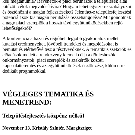
kell megtanulnia? Rávehetők-e piaci beruházók a települések által
kitűzött célok megvalósítására? Hogyan lehet egyszerre szabályozni
és ösztönözni a magán fejlesztéseket? Jelenthet-e településfejlesztési
potenciált sok kis magán beruházás összehangolása? Mit gondolnak
a nagy piaci szereplők a hosszú távú együttműködésekben rejlő
lehetőségekről?
A konferencia a hazai és régióbeli legjobb gyakorlatok mellett
kutatási eredményeket, jövőbeli trendeket és megoldásokat is
bemutat és elérhetővé tesz a résztvevőknek. A tematikus szekciók és
előadások mellett a rendezvény kiemelt célja a döntéshozók,
önkormányzatok, piaci szereplők és szakértők közötti
kapcsolatteremtés és az együttműködések ösztönzése, külön erre
dedikált programokkal.
VÉGLEGES TEMATIKA ÉS
MENETREND:
Településfejlesztés közpénz nélkül
November 13, Kristály Színtér, Margitsziget