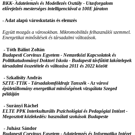
BKK- Adatelemzés és Modellezés Osztály -
Utasforgalom
előrejelzés mesterséges intelligenciával a 100E járaton
- Adat alapú városkutatás és elemzés
Együtt mozgás a városokban. Mikromobilitás felhasználói szemmel.
Energetikai minősítések és társadalmi változások.
- Tóth Bálint Zoltán
Budapesti Corvinus Egyetem - Nemzetközi Kapcsolatok és
Politikatudományi Doktori Iskola - Budapesti távfűtött lakótelepek
társadalmi összetétele és változása 2011 és 2022 között
- Szkalisity András
SZTE-TTIK - Társadalomföldrajz Tanszék -
Az városi
épületállomány energetikai minőségének vizsgálata Szeged
példáján
- Surányi Ráchel
ELTE PPK Interkulturális Pszichológiai és Pedagógiai Intézet -
Megosztott közlekedés: használati szokások Budapeste
- Juhász Sándor
Budapesti Corvinus Egyetem - Adatelemzés és Informatika Intézet