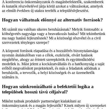
A konferencia önkormányzatok és magánbefektetők, szakemberek
és kutatók részvételével járja körül azokat a változásokat, amelyek
az elmúlt években új utakra terelték a településfejlesztést.
Hogyan válhatnak előnnyé az alternatív források?
Mi számít ma valóban sikeres beruházásnak? Melyik fontosabb: a
költségvetés nagysága vagy a beavatkozás hatása? Mit tekinthetünk
ma nagy hatású fejlesztésnek? Mi a közösségi részvétel és a civil
szervezetek tényleges szerepe?
A központi források elapadása és a hozzáférés bizonytalansága
nyomán átalakulóban van a célok, eszközök, elvárt hatások
megítélése, ahogy az érintett szerepkörök és együttműködési
modellek is. Mást jelent a kockázatvállalás és a hatékonyság a saját
erőből megvalósított projekteknél, és más a feladatok adódnak a
beruházók, a tervezők, a helyi közösségek és az üzemeltetők
számára is.
Hogyan szinkronizálható a befektetői logika a
települések hosszú távú céljaival?
Miként tudnak produktív partnerséget kialakítani az
önkormányzatok és a magán fejlesztők? Kinek milyen új szerepeket