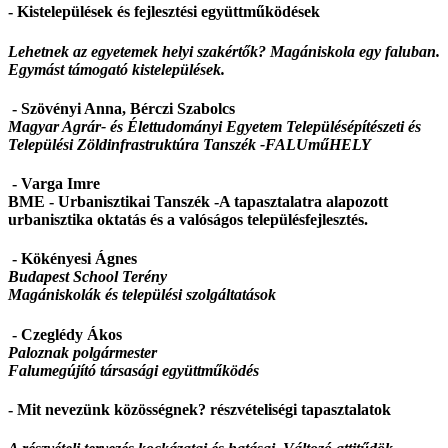
- Kistelepülések és fejlesztési együttműködések
Lehetnek az egyetemek helyi szakértők? Magániskola egy faluban.
Egymást támogató kistelepülések.
- Szövényi Anna, Bérczi Szabolcs
Magyar Agrár- és Élettudományi Egyetem Településépítészeti és
Települési Zöldinfrastruktúra Tanszék -
FALUműHELY
- Varga Imre
BME - Urbanisztikai Tanszék -A tapasztalatra alapozott
urbanisztika oktatás és a valóságos településfejlesztés.
- Kökényesi Ágnes
Budapest School Terény
Magániskolák és települési szolgáltatások
- Czeglédy Ákos
Paloznak polgármester
Falumegújító társasági együttműködés
- Mit nevezünk közösségnek? részvételiségi tapasztalatok