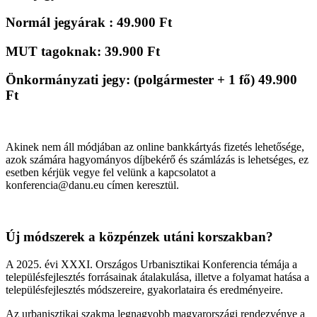
Normál jegyárak : 49.900 Ft
MUT tagoknak: 39.900 Ft
Önkormányzati jegy: (polgármester + 1 fő) 49.900
Ft
Akinek nem áll módjában az online bankkártyás fizetés lehetősége,
azok számára hagyományos díjbekérő és számlázás is lehetséges, ez
esetben kérjük vegye fel velünk a kapcsolatot a
konferencia@danu.eu címen keresztül.
Új módszerek a közpénzek utáni korszakban?
A 2025. évi XXXI. Országos Urbanisztikai Konferencia témája a
településfejlesztés forrásainak átalakulása, illetve a folyamat hatása a
településfejlesztés módszereire, gyakorlataira és eredményeire.
Az urbanisztikai szakma legnagyobb magyarországi rendezvénye a