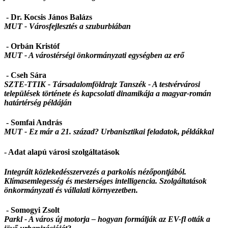
- Dr. Kocsis János Balázs
MUT -
Városfejlesztés a szuburbiában
- Orbán Kristóf
MUT -
A várostérségi önkormányzati egységben az erő
- Cseh Sára
SZTE-TTIK - Társadalomföldrajz Tanszék -
A testvérvárosi
települések története és kapcsolati dinamikája a magyar-román
határtérség példáján
- Somfai András
MUT - Ez már a 21. század? Urbanisztikai feladatok, példákkal
- Adat alapú városi szolgáltatások
Integrált közlekedésszervezés a parkolás nézőpontjából.
Klímasemlegesség és mesterséges intelligencia. Szolgáltatások
önkormányzati és vállalati környezetben.
- Somogyi Zsolt
Parkl -
A város új motorja – hogyan formálják az EV-fl ották a