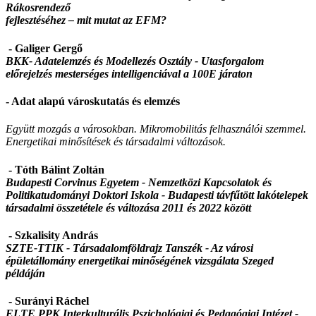
Rákosrendező
fejlesztéséhez – mit mutat az EFM?
- Galiger Gergő
BKK- Adatelemzés és Modellezés Osztály -
Utasforgalom
előrejelzés mesterséges intelligenciával a 100E járaton
- Adat alapú városkutatás és elemzés
Együtt mozgás a városokban. Mikromobilitás felhasználói szemmel.
Energetikai minősítések és társadalmi változások.
- Tóth Bálint Zoltán
Budapesti Corvinus Egyetem - Nemzetközi Kapcsolatok és
Politikatudományi Doktori Iskola - Budapesti távfűtött lakótelepek
társadalmi összetétele és változása 2011 és 2022 között
- Szkalisity András
SZTE-TTIK - Társadalomföldrajz Tanszék -
Az városi
épületállomány energetikai minőségének vizsgálata Szeged
példáján
- Surányi Ráchel
ELTE PPK Interkulturális Pszichológiai és Pedagógiai Intézet -