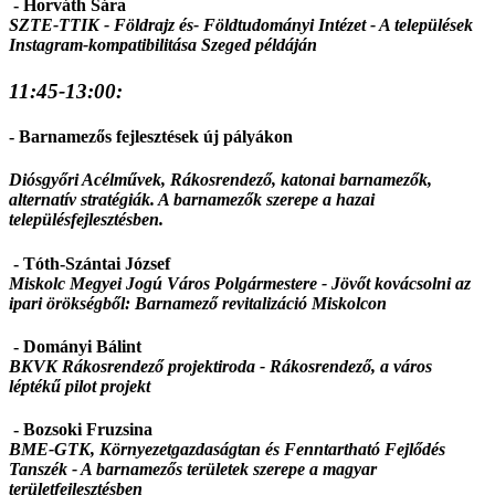
- Horváth Sára
SZTE-TTIK - Földrajz és- Földtudományi Intézet - A települések
Instagram-kompatibilitása Szeged példáján
11:45-13:00:
- Barnamezős fejlesztések új pályákon
Diósgyőri Acélművek, Rákosrendező, katonai barnamezők,
alternatív stratégiák. A barnamezők szerepe a hazai
településfejlesztésben.
- Tóth-Szántai József
Miskolc Megyei Jogú Város Polgármestere - Jövőt kovácsolni az
ipari örökségből: Barnamező revitalizáció Miskolcon
- Dományi Bálint
BKVK Rákosrendező projektiroda - Rákosrendező, a város
léptékű pilot projekt
- Bozsoki Fruzsina
BME-GTK, Környezetgazdaságtan és Fenntartható Fejlődés
Tanszék - A barnamezős területek szerepe a magyar
területfejlesztésben