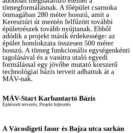
adódóan meghatározó elemei a
tömegformálásnak. A főépület csarnoka
önmagában 280 méter hosszú, amit a
Keresztúri út mentén felfűzött további
épületrészek tovább nyújtanak. Ebből
adódik a projekt másik érdekessége: az
épület homlokzata összesen 500 méter
hosszú. A tömeg funkcionális egységenkénti
tagolásával és a vasútra utaló egyedi
formálással egy jövőbe mutató korszerű
technológiai bázis terveit adhattuk át a
MÁV-nak.
MÁV-Start Karbantartó Bázis
Építészeti tervezés
,
Projekt fejlesztés
A Városligeti fasor és Bajza utca sarkán