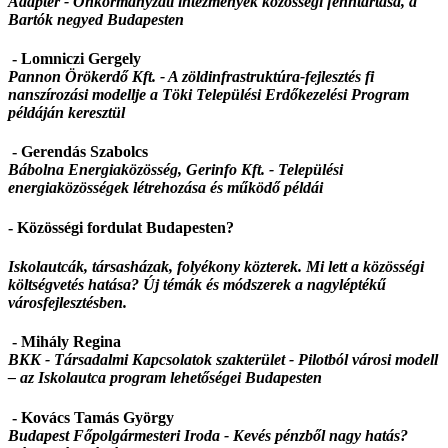
Adaptér - Önkormányzati intézmények közösségi fenntartása, a
Bartók negyed Budapesten
- Lomniczi Gergely
Pannon Örökerdő Kft. -
A zöldinfrastruktúra-fejlesztés fi
nanszírozási modellje a Töki Települési Erdőkezelési Program
példáján keresztül
- Gerendás Szabolcs
Bábolna Energiaközösség, Gerinfo Kft. -
Települési
energiaközösségek létrehozása és működő példái
- Közösségi fordulat Budapesten?
Iskolautcák, társasházak, folyékony közterek. Mi lett a közösségi
költségvetés hatása? Új témák és módszerek a nagyléptékű
városfejlesztésben.
- Mihály Regina
BKK - Társadalmi Kapcsolatok szakterület -
Pilotból városi modell
– az Iskolautca program lehetőségei Budapesten
- Kovács Tamás György
Budapest Főpolgármesteri Iroda -
Kevés pénzből nagy hatás?