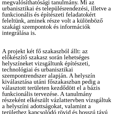
megvalósíthatósági tanulmány. Mi az
urbanisztikai és településrendezési, illetve a
funkcionális és építészeti feladatokért
feleltünk, aminek része volt a különböző
szakági szempontok és információk
integrálása is.
A projekt két fő szakaszból állt: az
előkészítő szakasz során lehetséges
helyszíneket vizsgáltunk építészeti,
technológiai és urbanisztikai
szempontrendszer alapján. A helyszín
kiválasztása utáni főszakaszban pedig a
választott területen kezdődött el a bázis
funkcionális tervezése. A tanulmány
részeként elkészült vázlattervben vizsgáltuk
a helyszíni adottságokat, valamint a
területhez kapcsolódó rövid és hosszú távú