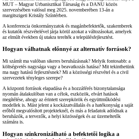
MUT – Magyar Urbanisztikai Társaság és a DANU közös
szervezésében valósul meg 2025. novemberében 13-án a
margitszigeti Kristály Színtérben.
A konferencia önkormányzatok és magánbefektetők, szakemberek
és kutatók részvételével járja körül azokat a változásokat, amelyek
az elmúlt években új utakra terelték a településfejlesztést.
Hogyan válhatnak előnnyé az alternatív források?
Mi számít ma valóban sikeres beruházásnak? Melyik fontosabb: a
költségvetés nagysága vagy a beavatkozás hatása? Mit tekinthetünk
ma nagy hatású fejlesztésnek? Mi a közösségi részvétel és a civil
szervezetek tényleges szerepe?
A központi források elapadása és a hozzáférés bizonytalansága
nyomán átalakulóban van a célok, eszközök, elvárt hatások
megítélése, ahogy az érintett szerepkörök és együttműködési
modellek is. Mást jelent a kockázatvállalás és a hatékonyság a saját
erőből megvalósított projekteknél, és más a feladatok adódnak a
beruházók, a tervezők, a helyi közösségek és az üzemeltetők
számára is.
Hogyan szinkronizálható a befektetői logika a