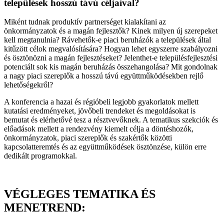
települések hosszú távú céljaival?
Miként tudnak produktív partnerséget kialakítani az
önkormányzatok és a magán fejlesztők? Kinek milyen új szerepeket
kell megtanulnia? Rávehetők-e piaci beruházók a települések által
kitűzött célok megvalósítására? Hogyan lehet egyszerre szabályozni
és ösztönözni a magán fejlesztéseket? Jelenthet-e településfejlesztési
potenciált sok kis magán beruházás összehangolása? Mit gondolnak
a nagy piaci szereplők a hosszú távú együttműködésekben rejlő
lehetőségekről?
A konferencia a hazai és régióbeli legjobb gyakorlatok mellett
kutatási eredményeket, jövőbeli trendeket és megoldásokat is
bemutat és elérhetővé tesz a résztvevőknek. A tematikus szekciók és
előadások mellett a rendezvény kiemelt célja a döntéshozók,
önkormányzatok, piaci szereplők és szakértők közötti
kapcsolatteremtés és az együttműködések ösztönzése, külön erre
dedikált programokkal.
VÉGLEGES TEMATIKA ÉS
MENETREND: