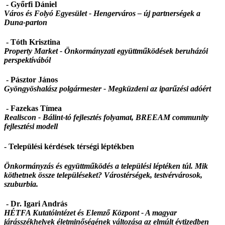
- Győrfi Dániel
Város és Folyó Egyesület -
Hengerváros – új partnerségek a
Duna-parton
- Tóth Krisztina
Property Market -
Önkormányzati együttműködések beruházói
perspektívából
- Pásztor János
Gyöngyöshalász polgármester -
Megküzdeni az iparűzési adóért
- Fazekas Tímea
Realiscon - Bálint-tó fejlesztés folyamat, BREEAM community
fejlesztési modell
- Települési kérdések térségi léptékben
Önkormányzás és együttműködés a települési léptéken túl. Mik
köthetnek össze településeket? Várostérségek, testvérvárosok,
szuburbia.
- Dr. Igari András
HÉTFA Kutatóintézet és Elemző Központ -
A magyar
járásszékhelyek életminőségének változása az elmúlt évtizedben