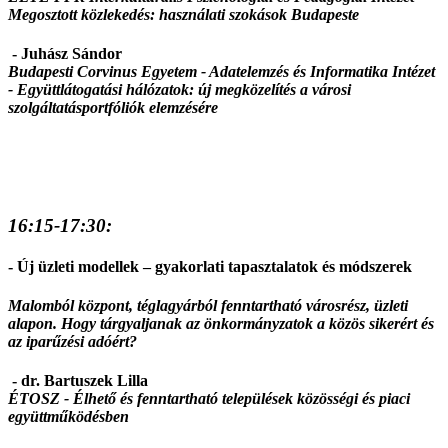
Megosztott közlekedés: használati szokások Budapeste
- Juhász Sándor
Budapesti Corvinus Egyetem - Adatelemzés és Informatika Intézet
-
Együttlátogatási hálózatok: új megközelítés a városi
szolgáltatásportfóliók elemzésére
16:15-17:30:
- Új üzleti modellek – gyakorlati tapasztalatok és módszerek
Malomból központ, téglagyárból fenntartható városrész, üzleti
alapon. Hogy tárgyaljanak az önkormányzatok a közös sikerért és
az iparűzési adóért?
- dr. Bartuszek Lilla
ÉTOSZ - Élhető és fenntartható települések közösségi és piaci
együttműködésben