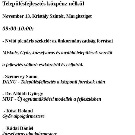
Településfejlesztés közpénz nélkül
November 13, Kristály Színtér, Margitsziget
09:00-10:00:
- Nyitó plenáris szekció: az önkormányzatiság forrása
i
Miskolc, Győr, Józsefváros és további települések vezetői
a fejlesztés változó eszközeiről és céljairól.
- Szemerey Samu
DANU -
Településfejlesztés a központi források után
- Dr. Alföldi György
MUT -
Új együttműködési modellek a fejlesztésben
- Kósa Roland
Győr alpolgármestere
- Rádai Dániel
Józsefváros alpolgármester
e