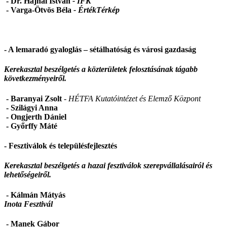
- Dr. Hajnal István
- IFK
- Varga-Ötvös Béla
-
ÉrtékTérkép
- A lemaradó gyaloglás – sétálhatóság és városi gazdaság
Kerekasztal beszélgetés a közterületek felosztásának tágabb
következményeiről.
- Baranyai Zsolt
- HÉTFA Kutatóintézet és Elemző Központ
- Szilágyi Anna
- Ongjerth Dániel
- Győrffy Máté
- Fesztiválok és településfejlesztés
Kerekasztal beszélgetés a hazai fesztiválok szerepvállalásairól és
lehetőségeiről.
- Kálmán Mátyás
Inota Fesztivál
- Manek Gábor