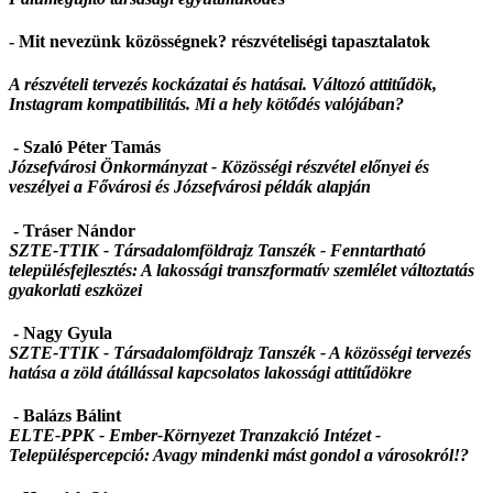
- Mit nevezünk közösségnek? részvételiségi tapasztalatok
A részvételi tervezés kockázatai és hatásai. Változó attitűdök,
Instagram kompatibilitás. Mi a hely kötődés valójában?
- Szaló Péter Tamás
Józsefvárosi Önkormányzat -
Közösségi részvétel előnyei és
veszélyei a Fővárosi és Józsefvárosi példák alapján
- Tráser Nándor
SZTE-TTIK - Társadalomföldrajz Tanszék -
Fenntartható
településfejlesztés: A lakossági transzformatív szemlélet változtatás
gyakorlati eszközei
- Nagy Gyula
SZTE-TTIK - Társadalomföldrajz Tanszék -
A közösségi tervezés
hatása a zöld átállással kapcsolatos lakossági attitűdökre
- Balázs Bálint
ELTE-PPK - Ember-Környezet Tranzakció Intézet -
Településpercepció: Avagy mindenki mást gondol a városokról!?