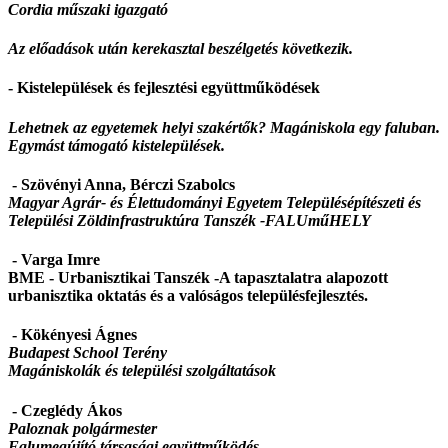
Cordia műszaki igazgató
Az előadások után kerekasztal beszélgetés következik.
- Kistelepülések és fejlesztési együttműködések
Lehetnek az egyetemek helyi szakértők? Magániskola egy faluban.
Egymást támogató kistelepülések.
- Szövényi Anna, Bérczi Szabolcs
Magyar Agrár- és Élettudományi Egyetem Településépítészeti és
Települési Zöldinfrastruktúra Tanszék -
FALUműHELY
- Varga Imre
BME - Urbanisztikai Tanszék -A tapasztalatra alapozott
urbanisztika oktatás és a valóságos településfejlesztés.
- Kökényesi Ágnes
Budapest School Terény
Magániskolák és települési szolgáltatások
- Czeglédy Ákos
Paloznak polgármester
Falumegújító társasági együttműködés