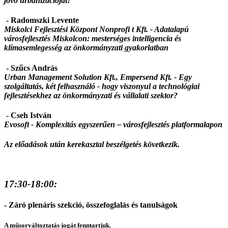
jövő urbanizációját?
- Radomszki Levente
Miskolci Fejlesztési Központ Nonprofi t Kft. -
Adatalapú
városfejlesztés Miskolcon: mesterséges intelligencia és
klímasemlegesség az önkormányzati gyakorlatban
- Szűcs András
Urban Management Solution Kft., Empersend Kft. - Egy
szolgáltatás, két felhasználó - hogy viszonyul a technológiai
fejlesztésekhez az önkormányzati és vállalati szektor?
- Cseh István
Evosoft -
Komplexitás egyszerűen – városfejlesztés platformalapon
Az előadások után kerekasztal beszélgetés következik.
17:30-18:00:
- Záró plenáris szekció, összefoglalás és tanulságok
A műsorváltoztatás jogát fenntartjuk.