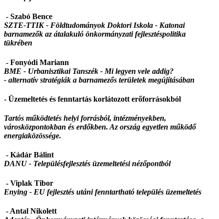
- Szabó Bence
SZTE-TTIK - Földtudományok Doktori Iskola - Katonai
barnamezők az átalakuló önkormányzati fejlesztéspolitika
tükrében
- Fonyódi Mariann
BME - Urbanisztikai Tanszék - Mi legyen vele addig?
- alternatív stratégiák a barnamezős területek megújításában
- Üzemeltetés és fenntartás korlátozott erőforrásokból
Tartós működtetés helyi forrásból, intézményekben,
városközpontokban és erdőkben. Az ország egyetlen működő
energiaközössége.
- Kádár Bálint
DANU -
Településfejlesztés üzemeltetési nézőpontból
- Viplak Tibor
Enying -
EU fejlesztés utáni fenntartható település üzemeltetés
- Antal Nikolett