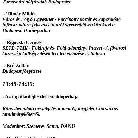
Társasházi pályázatok Budapesten
- Tömör Miklós
Város és Folyó Egyesület - Folyékony köztér és kapcsolódó
infrastruktúra fejlesztés alulról szerveződő eszközökkel a
Budapesti Duna-parton
- Rigóczki Gergely
SZTE-TTIK - Földrajz és- Földtudományi Intézet -
A fővárosi
közösségi költségvetések területi elemzése és hatásai
- Erő Zoltán
Budapest főépítésze
13:45-14:30:
- Az ingatlanfejlesztés enciklopédiája
Könyvbemutató beszélgetés a nemrég megjelent korszakos
tanulmánykötetről.
Moderátor: Szemerey Samu, DANU