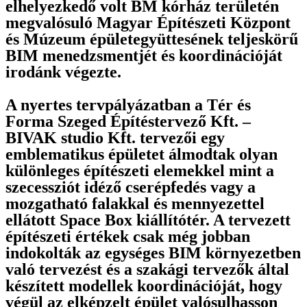
elhelyezkedő volt BM kórház területén
megvalósuló Magyar Építészeti Központ
és Múzeum épületegyüttesének teljeskörű
BIM menedzsmentjét és koordinációját
irodánk végezte.
A nyertes tervpályázatban a Tér és
Forma Szeged Építéstervező Kft. –
BIVAK studio Kft. tervezői egy
emblematikus épületet álmodtak olyan
különleges építészeti elemekkel mint a
szecessziót idéző cserépfedés vagy a
mozgatható falakkal és mennyezettel
ellátott Space Box kiállítótér. A tervezett
építészeti értékek csak még jobban
indokolták az egységes BIM környezetben
való tervezést és a szakági tervezők által
készített modellek koordinációját, hogy
végül az elképzelt épület valósulhasson