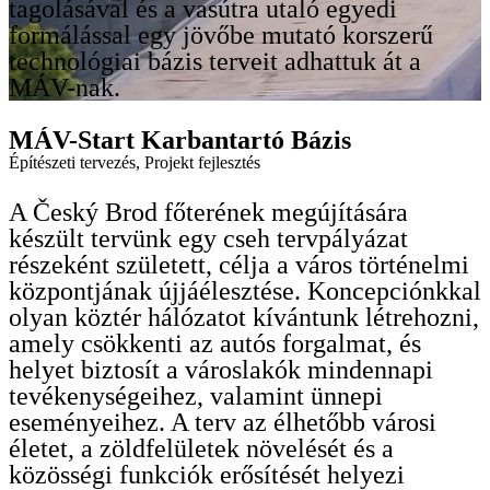
tagolásával és a vasútra utaló egyedi
formálással egy jövőbe mutató korszerű
technológiai bázis terveit adhattuk át a
MÁV-nak.
MÁV-Start Karbantartó Bázis
Építészeti tervezés
,
Projekt fejlesztés
A
Český
Brod főterének megújítására
készült tervünk egy cseh tervpályázat
részeként született, célja a város történelmi
központjának újjáélesztése. Koncepciónkkal
olyan köztér hálózatot kívántunk létrehozni,
amely csökkenti az autós forgalmat, és
helyet biztosít a városlakók mindennapi
tevékenységeihez, valamint ünnepi
eseményeihez. A terv az élhetőbb városi
életet, a zöldfelületek növelését és a
közösségi funkciók erősítését helyezi