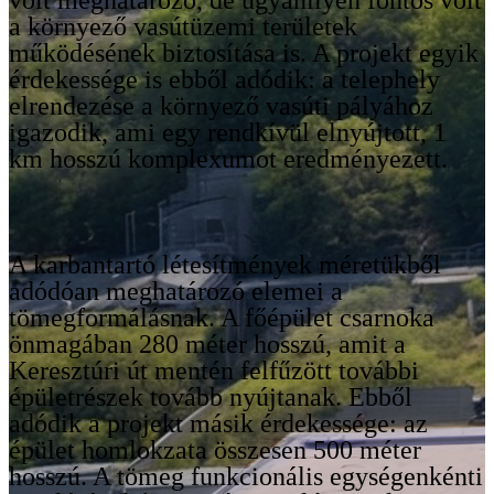
volt meghatározó, de ugyanilyen fontos volt
a környező vasútüzemi területek
működésének biztosítása is. A projekt egyik
érdekessége is ebből adódik: a telephely
elrendezése a környező vasúti pályához
igazodik, ami egy rendkívül elnyújtott, 1
km hosszú komplexumot eredményezett.
A karbantartó létesítmények méretükből
adódóan meghatározó elemei a
tömegformálásnak. A főépület csarnoka
önmagában 280 méter hosszú, amit a
Keresztúri út mentén felfűzött további
épületrészek tovább nyújtanak. Ebből
adódik a projekt másik érdekessége: az
épület homlokzata összesen 500 méter
hosszú. A tömeg funkcionális egységenkénti