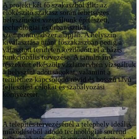
A projekt két fő szakaszból állt: az
előkészítő szakasz során lehetséges
helyszíneket vizsgáltunk építészeti,
technológiai és urbanisztikai
szempontrendszer alapján. A helyszín
kiválasztása utáni főszakaszban pedig a
választott területen kezdődött el a bázis
funkcionális tervezése. A tanulmány
részeként elkészült vázlattervben vizsgáltuk
a helyszíni adottságokat, valamint a
területhez kapcsolódó rövid és hosszú távú
fejlesztési célokat és szabályozási
környezetet.
A telepítés tervezésénél a telephely ideális
működéséből adódó technológiai sorrend