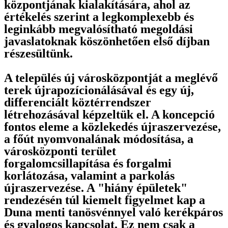
központjának kialakítására, ahol az
értékelés szerint a legkomplexebb és
leginkább megvalósítható megoldási
javaslatoknak köszönhetően első díjban
részesültünk.
A település új városközpontját a meglévő
terek újrapozícionálásával és egy új,
differenciált köztérrendszer
létrehozásával képzeltük el. A koncepció
fontos eleme a közlekedés újraszervezése,
a főút nyomvonalának módosítása, a
városközponti terület
forgalomcsillapítása és forgalmi
korlátozása, valamint a parkolás
újraszervezése. A "hiány épületek"
rendezésén túl kiemelt figyelmet kap a
Duna menti tanösvénnyel való kerékpáros
és gyalogos kapcsolat. Ez nem csak a