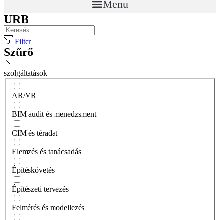
Menu
URB
Filter
Szűrő
szolgáltatások
AR/VR
BIM audit és menedzsment
CIM és téradat
Elemzés és tanácsadás
Építéskövetés
Építészeti tervezés
Felmérés és modellezés