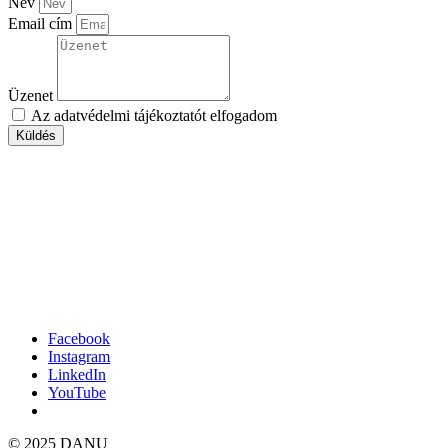
Név
Email cím
Üzenet
Az
adatvédelmi tájékoztatót
elfogadom
Küldés
Facebook
Instagram
LinkedIn
YouTube
© 2025 DANU