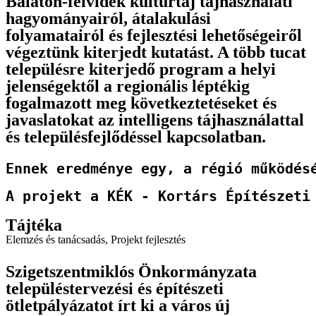
Balaton-felvidék kultúrtáj tájhasználati
hagyományairól, átalakulási
folyamatairól és fejlesztési lehetőségeiről
végeztünk kiterjedt kutatást. A több tucat
településre kiterjedő program a helyi
jelenségektől a regionális léptékig
fogalmazott meg következtetéseket és
javaslatokat az intelligens tájhasználattal
és településfejlődéssel kapcsolatban.
Ennek eredménye egy, a régió működés
A projekt a KÉK - Kortárs Építészeti
Tájtéka
Elemzés és tanácsadás
,
Projekt fejlesztés
Szigetszentmiklós Önkormányzata
településtervezési és építészeti
ötletpályázatot írt ki a város új