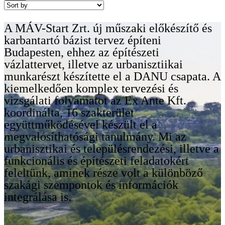
A MÁV-Start Zrt. új műszaki előkészítő és
karbantartó bázist tervez építeni
Budapesten, ehhez az építészeti
vázlattervet, illetve az urbanisztiikai
munkarészt készítette el a DANU csapata. A
kiemelkedően komplex tervezési és
vizsgálati folyamatot az Ex Ante Kft.
koordinálta, 16 szakterület
együttműködésével készült el a
megvalósíthatósági tanulmány. Mi az
urbanisztikai és településrendezési, illetve a
funkcionális és építészeti feladatokért
feleltünk, aminek része volt a különböző
szakági szempontok és információk
integrálása is.