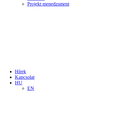
Projekt menedzsment
Hírek
Kapcsolat
HU
EN