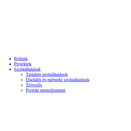
Ugrás
a
tartalomhoz
Rólunk
Projektek
Szolgáltatások
Tartalmi szolgáltatások
Digitális és mérnöki szolgáltatások
Tervezés
Projekt menedzsment