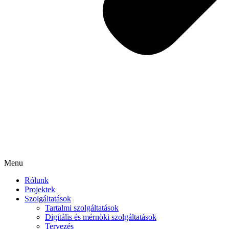
Menu
Rólunk
Projektek
Szolgáltatások
Tartalmi szolgáltatások
Digitális és mérnöki szolgáltatások
Tervezés